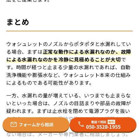
まとめ
ウォシュレットのノズルからポタポタと水漏れしてい
る場合、まずは
正常な動作による水漏れなのか、故障
による水漏れなのかを冷静に見極めることが大切
で
す。時間が経つと止まる少量の水漏れであれば、自動
洗浄機能や膨張水など、ウォシュレット本来の仕組み
によるものである可能性があります。
一方、水漏れの量が増えている、いつまでも止まらな
いといった場合は、ノズルの目詰まりや部品の故障が
疑われます。まずは止水栓を閉めて電源プラグを抜い
たうえで、リモコンの電池交換やノズルの掃除など自
電話で相談
無料
フォームから相談
分でできる方法を試してみましょう。それでも改善し
050-3528-1955
ない場合は、メーカーや専門業者に相談しましょう。