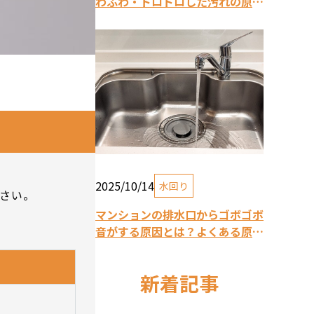
わふわ・ドロドロした汚れの原因
や対策・予防方法は？
2025/10/14
水回り
ださい。
マンションの排水口からゴボゴボ
音がする原因とは？よくある原因
と解消法を解説
新着記事