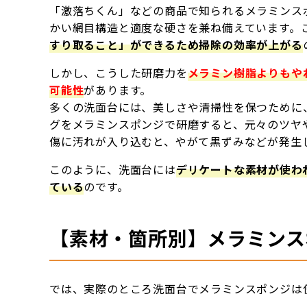
「激落ちくん」などの商品で知られるメラミンス
かい網目構造と適度な硬さを兼ね備えています。
すり取ること」ができるため掃除の効率が上がる
しかし、こうした研磨力を
メラミン樹脂よりもや
可能性
があります。
多くの洗面台には、美しさや清掃性を保つために
グをメラミンスポンジで研磨すると、元々のツヤ
傷に汚れが入り込むと、やがて黒ずみなどが発生
このように、洗面台には
デリケートな素材が使わ
ている
のです。
【素材・箇所別】メラミンス
では、実際のところ洗面台でメラミンスポンジは