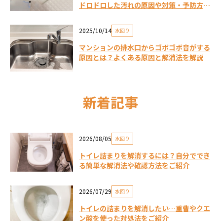
ドロドロした汚れの原因や対策・予防方法
は？
2025/10/14
水回り
マンションの排水口からゴボゴボ音がする
原因とは？よくある原因と解消法を解説
新着記事
2026/08/05
水回り
トイレ詰まりを解消するには？自分ででき
る簡単な解消法や確認方法をご紹介
2026/07/29
水回り
トイレの詰まりを解消したい…重曹やクエ
ン酸を使った対処法をご紹介