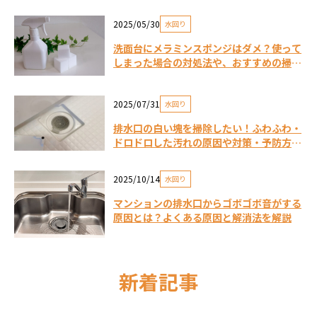
2025/05/30
水回り
洗面台にメラミンスポンジはダメ？使って
しまった場合の対処法や、おすすめの掃除
方法
2025/07/31
水回り
排水口の白い塊を掃除したい！ふわふわ・
ドロドロした汚れの原因や対策・予防方法
は？
2025/10/14
水回り
マンションの排水口からゴボゴボ音がする
原因とは？よくある原因と解消法を解説
新着記事